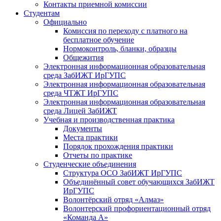
Контакты приемной комиссии
Студентам
Официально
Комиссия по переходу с платного на
бесплатное обучение
Нормоконтроль, бланки, образцы
Общежития
Электронная информационная образовательная
среда ЗабИЖТ ИрГУПС
Электронная информационная образовательная
среда ЧТЖТ ИрГУПС
Электронная информационная образовательная
среда Лицей ЗабИЖТ
Учебная и производственная практика
Документы
Места практики
Порядок прохождения практики
Отчеты по практике
Студенческие объединения
Структура ОСО ЗабИЖТ ИрГУПС
Объединённый совет обучающихся ЗабИЖТ
ИрГУПС
Волонтёрский отряд «Алмаз»
Волонтерский профориентационный отряд
«Команда А»