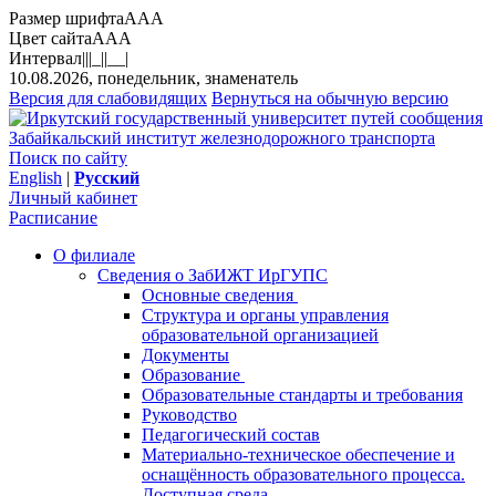
Размер шрифта
A
A
A
Цвет сайта
A
A
A
Интервал
||
|_|
|__|
10.08.2026, понедельник, знаменатель
Версия для слабовидящих
Вернуться на обычную версию
Забайкальский институт железнодорожного транспорта
Поиск по сайту
English
|
Русский
Личный кабинет
Расписание
О филиале
Сведения о ЗабИЖТ ИрГУПС
Основные сведения
Структура и органы управления
образовательной организацией
Документы
Образование
Образовательные стандарты и требования
Руководство
Педагогический состав
Материально-техническое обеспечение и
оснащённость образовательного процесса.
Доступная среда