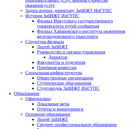
образовательных услуг мнения о качестве
оказания услуг
Задать вопрос директору ЗабИЖТ ИрГУПС
История ЗабИЖТ ИрГУПС
Филиал Иркутского государственного
университета путей сообщения
Филиал Хабаровского института инженеров
железнодорожного транспорта
Структура филиала
Лицей ЗабИЖТ
Руководство и органы управления
Директор
Факультеты и отделения
Приемная комиссия
Социальная инфраструктура
Общественные организации
Студенческие объединения
Студгородок ЗабИЖТ ИрГУПС
Образование
Официально
Локальные акты
Отчеты и мониторинги
Основное образование
Лицей ЗаБИЖТ
Среднее профессиональное образование