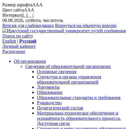
Размер шрифта
A
A
A
Цвет сайта
A
A
A
Интервал
||
|_|
|__|
08.08.2026, суббота, числитель
Версия для слабовидящих
Вернуться на обычную версию
Поиск по сайту
English
|
Русский
Личный кабинет
Расписание
Об организации
Сведения об образовательной организации
Основные сведения
Структура и органы управления
образовательной организацией
Документы
Образование
Образовательные стандарты и требования
Руководство
Педагогический состав
Материально-техническое обеспечение и
оснащённость образовательного процесса.
Доступная среда
Стипендии и меры поддержки обучающихся