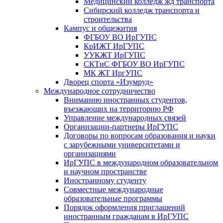
Медицинский колледж жд транспорта
Сибирский колледж транспорта и
строительства
Кампус и общежития
ФГБОУ ВО ИрГУПС
КрИЖТ ИрГУПС
УУКЖТ ИрГУПС
СКТиС ФГБОУ ВО ИрГУПС
МК ЖТ ИргУПС
Дворец спорта «Изумруд»
Международное сотрудничество
Вниманию иностранных студентов,
въезжающих на территорию РФ
Управление международных связей
Организации-партнеры ИрГУПС
Договоры по вопросам образования и науки
с зарубежными университетами и
организациями
ИрГУПС в международном образовательном
и научном пространстве
Иностранному студенту
Совместные международные
образовательные программы
Порядок оформления приглашений
иностранным гражданам в ИрГУПС