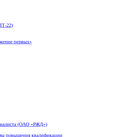
ПТ-22)
ижение первых»
циалиста (ОАО «РЖД»)
мы повышения квалификации