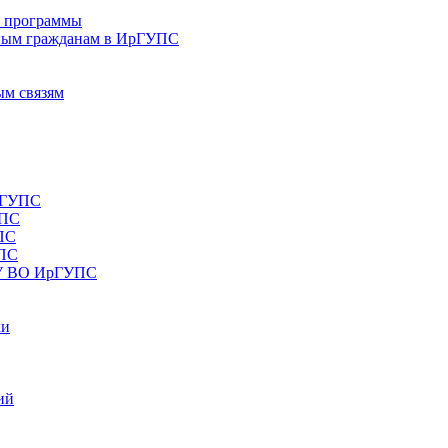
е программы
ным гражданам в ИрГУПС
ым связям
рГУПС
УПС
ПС
УПС
ОУ ВО ИрГУПС
ки
ий