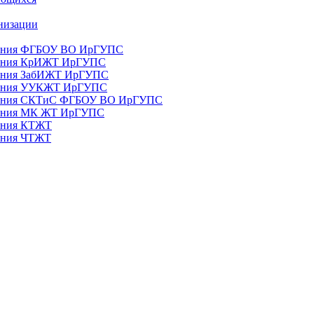
анизации
ования ФГБОУ ВО ИрГУПС
ования КрИЖТ ИрГУПС
ования ЗабИЖТ ИрГУПС
зования УУКЖТ ИрГУПС
зования СКТиС ФГБОУ ВО ИрГУПС
ования МК ЖТ ИрГУПС
вания КТЖТ
вания ЧТЖТ