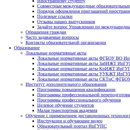
Иностранному студенту
Совместные международные образовательны
Порядок оформления приглашений иностран
Полезные ссылки
Отзывы наших выпускников
Задайте вопрос Управлению по международн
Обращения граждан
Часто задаваемые вопросы
Контакты образовательной организации
Образование
Локальные нормативные акты
Локальные нормативные акты ФГБОУ ВО И
Локальные нормативные акты ЗабИЖТ ИрГ
Локальные нормативные акты КрИЖТ ИрГУ
Локальные нормативные акты УУКЖТ ИрГ
Локальные нормативные акты СКТиС ФГБ
Институт дополнительного образования
Программы повышения квалификации
Программы профессиональной переподготов
Программы профессионального обучения
Целевое обучение студентов
Малая транспортная академия
Обучение с применением дистанционных технолог
Инструкции и обучающие видео
Образовательный портал ИрГУПС