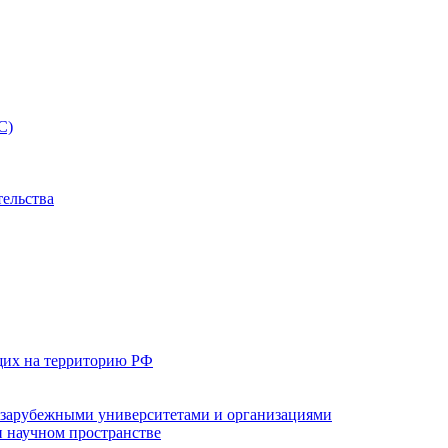
С)
тельства
щих на территорию РФ
с зарубежными университетами и организациями
 научном пространстве