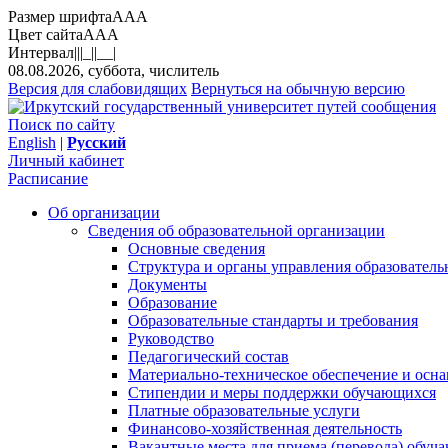
Размер шрифта
A
A
A
Цвет сайта
A
A
A
Интервал
||
|_|
|__|
08.08.2026, суббота, числитель
Версия для слабовидящих
Вернуться на обычную версию
Поиск по сайту
English
|
Русский
Личный кабинет
Расписание
Об организации
Сведения об образовательной организации
Основные сведения
Структура и органы управления образователь
Документы
Образование
Образовательные стандарты и требования
Руководство
Педагогический состав
Материально-техническое обеспечение и осна
Стипендии и меры поддержки обучающихся
Платные образовательные услуги
Финансово-хозяйственная деятельность
Вакантные места для приема (перевода) обуч