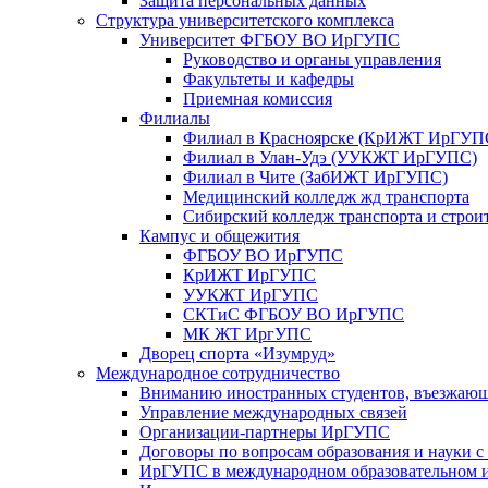
Защита персональных данных
Структура университетского комплекса
Университет ФГБОУ ВО ИрГУПС
Руководство и органы управления
Факультеты и кафедры
Приемная комиссия
Филиалы
Филиал в Красноярске (КрИЖТ ИрГУП
Филиал в Улан-Удэ (УУКЖТ ИрГУПС)
Филиал в Чите (ЗабИЖТ ИрГУПС)
Медицинский колледж жд транспорта
Сибирский колледж транспорта и строи
Кампус и общежития
ФГБОУ ВО ИрГУПС
КрИЖТ ИрГУПС
УУКЖТ ИрГУПС
СКТиС ФГБОУ ВО ИрГУПС
МК ЖТ ИргУПС
Дворец спорта «Изумруд»
Международное сотрудничество
Вниманию иностранных студентов, въезжаю
Управление международных связей
Организации-партнеры ИрГУПС
Договоры по вопросам образования и науки 
ИрГУПС в международном образовательном и