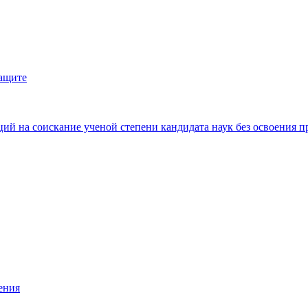
защите
ий на соискание ученой степени кандидата наук без освоения п
ения