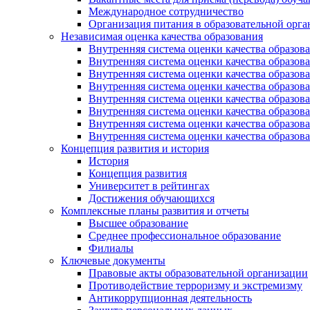
Международное сотрудничество
Организация питания в образовательной орг
Независимая оценка качества образования
Внутренняя система оценки качества образ
Внутренняя система оценки качества образ
Внутренняя система оценки качества образ
Внутренняя система оценки качества обра
Внутренняя система оценки качества обра
Внутренняя система оценки качества образ
Внутренняя система оценки качества образо
Внутренняя система оценки качества образо
Концепция развития и история
История
Концепция развития
Университет в рейтингах
Достижения обучающихся
Комплексные планы развития и отчеты
Высшее образование
Среднее профессиональное образование
Филиалы
Ключевые документы
Правовые акты образовательной организации
Противодействие терроризму и экстремизму
Антикоррупционная деятельность