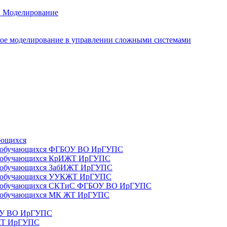
. Моделирование
ое моделирование в управлении сложными системами
ающихся
да) обучающихся ФГБОУ ВО ИрГУПС
да) обучающихся КрИЖТ ИрГУПС
а) обучающихся ЗабИЖТ ИрГУПС
да) обучающихся УУКЖТ ИрГУПС
да) обучающихся СКТиС ФГБОУ ВО ИрГУПС
а) обучающихся МК ЖТ ИрГУПС
БОУ ВО ИрГУПС
ИЖТ ИрГУПС