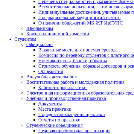
Перечень специальностей с указанием формы 
Вступительные испытания, в том числе формы
Индивидуальные достижения, учитываемые п
Предварительный медицинский осмотр
О наличии общежитий МК ЖТ ИрГУПС
Школьникам
Контакты приемной комиссии
Студентам
Официально
Вакантные места для приема/перевода
Комиссия по переводу студентов с платного о
Нормоконтроль, бланки, образцы
Стоимость обучения, образцы договоров и ре
Общежития
Внеучебная деятельность
Воспитательная работа и молодежная политика
Кабинет профилактики
Электронная информационная образовательная сре
Учебная и производственная практика
Документы
Места практики
Порядок прохождения практики
Отчеты по практике
Студенческие объединения
Цеховая профсоюзная организация