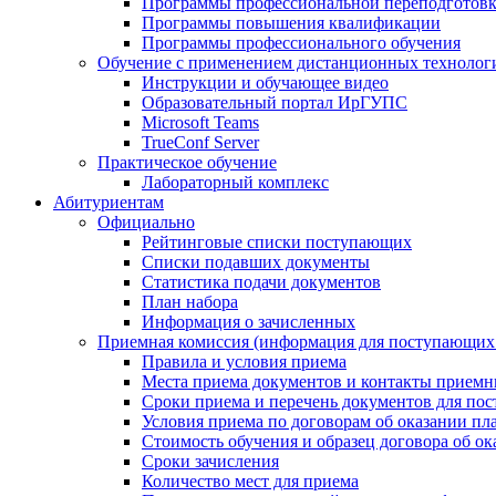
Программы профессиональной переподготов
Программы повышения квалификации
Программы профессионального обучения
Обучение с применением дистанционных технолог
Инструкции и обучающее видео
Образовательный портал ИрГУПС
Microsoft Teams
TrueConf Server
Практическое обучение
Лабораторный комплекс
Абитуриентам
Официально
Рейтинговые списки поступающих
Списки подавших документы
Статистика подачи документов
План набора
Информация о зачисленных
Приемная комиссия (информация для поступающ
Правила и условия приема
Места приема документов и контакты прием
Сроки приема и перечень документов для по
Условия приема по договорам об оказании пл
Стоимость обучения и образец договора об 
Сроки зачисления
Количество мест для приема