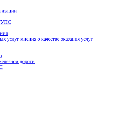
анизации
рГУПС
ания
х услуг мнения о качестве оказания услуг
а
елезной дороги
ПС