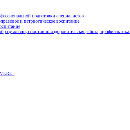
офессиональной подготовки специалистов
-правовое и патриотическое воспитание
воспитание
бразу жизни, спортивно-оздоровительная работа, профилактика 
ALVERE»