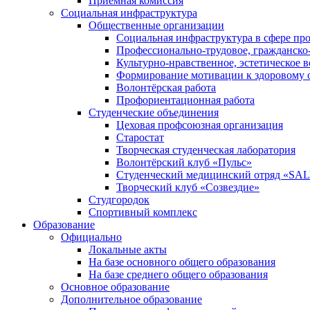
Приемная комиссия
Социальная инфраструктура
Общественные организации
Социальная инфраструктура в сфере пр
Профессионально-трудовое, гражданско
Культурно-нравственное, эстетическое 
Формирование мотивации к здоровому о
Волонтёрская работа
Профориентационная работа
Студенческие объединения
Цеховая профсоюзная организация
Старостат
Творческая студенческая лаборатория
Волонтёрский клуб «Пульс»
Студенческий медицинский отряд «S
Творческий клуб «Созвездие»
Студгородок
Спортивный комплекс
Образование
Официально
Локальные акты
На базе основного общего образования
На базе среднего общего образования
Основное образование
Дополнительное образование