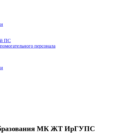
ки
ей ПС
спомогательного персонала
ки
 образования МК ЖТ ИрГУПС