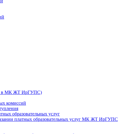
ки
ий
их в МК ЖТ ИрГУПС)
ных комиссий
ступления
атных образовательных услуг
оказании платных образовательных услуг МК ЖТ ИрГУПС