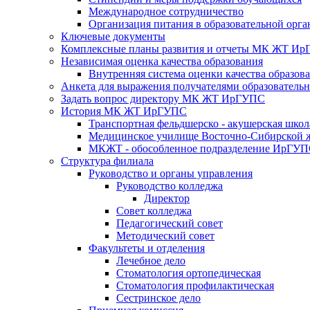
Международное сотрудничество
Организация питания в образовательной орг
Ключевые документы
Комплексные планы развития и отчеты МК ЖТ И
Независимая оценка качества образования
Внутренняя система оценки качества образов
Анкета для выражения получателями образовательны
Задать вопрос директору МК ЖТ ИрГУПС
История МК ЖТ ИрГУПС
Транспортная фельдшерско - акушерская школ
Медицинское училище Восточно-Сибирской ж
МКЖТ - обособленное подразделение ИрГУ
Структура филиала
Руководство и органы управления
Руководство колледжа
Директор
Совет колледжа
Педагогический совет
Методический совет
Факультеты и отделения
Лечебное дело
Стоматология ортопедическая
Стоматология профилактическая
Сестринское дело