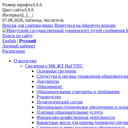
Размер шрифта
A
A
A
Цвет сайта
A
A
A
Интервал
||
|_|
|__|
07.08.2026, пятница, числитель
Версия для слабовидящих
Вернуться на обычную версию
М
Поиск по сайту
English
|
Русский
Личный кабинет
Расписание
О колледже
Сведения о МК ЖТ ИрГУПС
Основные сведения
Структура и органы управления образователь
Документы
Образование
Образовательные стандарты и требования
Руководство
Педагогический состав
Материально-техническое обеспечение и осна
Платные образовательные услуги
Финансово-хозяйственная деятельность
Вакантные места для приема (перевода) обуч
Стипендии и меры поддержки обучающихся