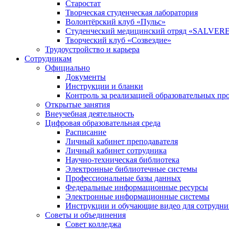
Старостат
Творческая студенческая лаборатория
Волонтёрский клуб «Пульс»
Студенческий медицинский отряд «SALVER
Творческий клуб «Созвездие»
Трудоустройство и карьера
Сотрудникам
Официально
Документы
Инструкции и бланки
Контроль за реализацией образовательных пр
Открытые занятия
Внеучебная деятельность
Цифровая образовательная среда
Расписание
Личный кабинет преподавателя
Личный кабинет сотрудника
Научно-техническая библиотека
Электронные библиотечные системы
Профессиональные базы данных
Федеральные информационные ресурсы
Электронные информационные системы
Инструкции и обучающие видео для сотрудни
Советы и объединения
Совет колледжа